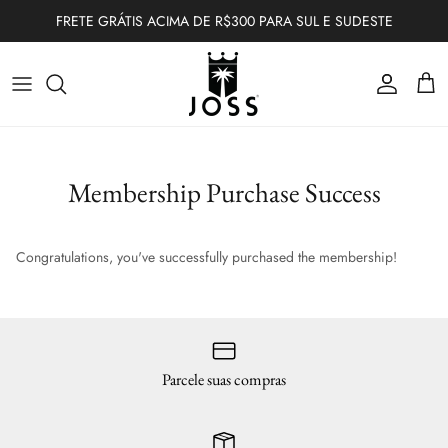
Ir para o conteúdo
FRETE GRÁTIS ACIMA DE R$300 PARA SUL E SUDESTE
Conta
Carr
Membership Purchase Success
Congratulations, you've successfully purchased the membership
!
Parcele suas compras