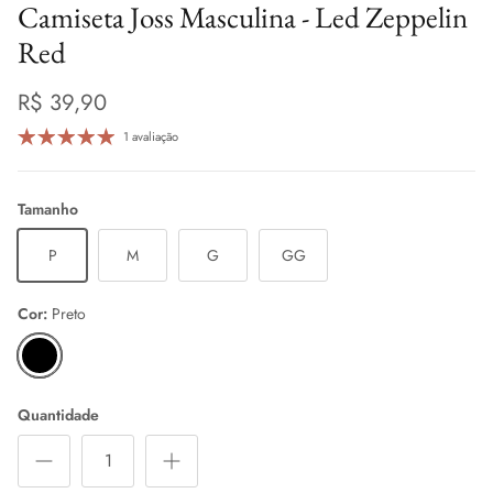
Camiseta Joss Masculina - Led Zeppelin
Red
R$ 39,90
1 avaliação
Tamanho
P
M
G
GG
Cor:
Preto
Preto
Quantidade